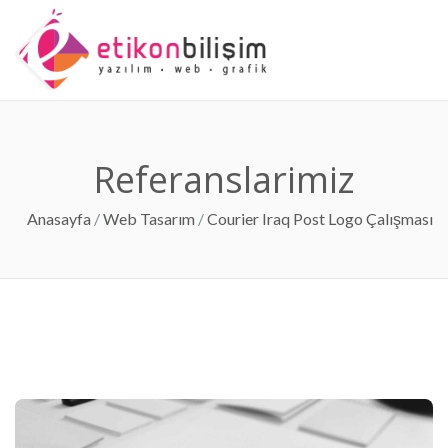
Anasayfa
Kurumsal
Hizmetlerimiz
Referanslarımız
Blog
İletişim
Referanslarimiz
Anasayfa
/
Web Tasarım
/
Courier Iraq Post Logo Çalışması