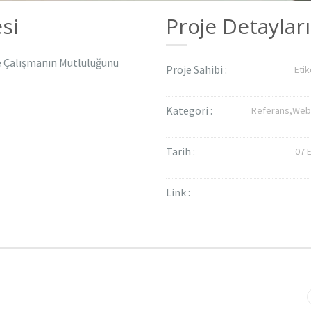
si
Proje Detayları
le Çalışmanın Mutluluğunu
Proje Sahibi :
Etik
Kategori :
Referans,
Web
Tarih :
07 
Link :