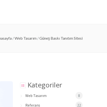
lerimiz
Referanslarımız
Blog
İletişim
nasayfa
/
Web Tasarım
/
Güneş Baskı Tanıtım Sitesi
Kategoriler
Web Tasarım
8
Referans
22