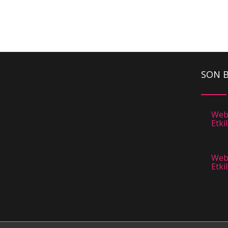
SON B
Web 
Etki
Web 
Etki