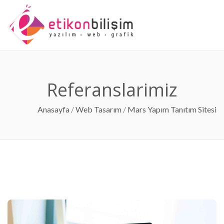
Anasayfa
Kurumsal
Hizmetlerimiz
Referanslarımız
Blog
İletişim
Referanslarimiz
Anasayfa
/
Web Tasarım
/
Mars Yapım Tanıtım Sitesi