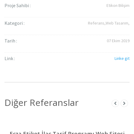
Proje Sahibi :
Etikon Bilişim
Kategori :
Referans,
Web Tasarım,
Tarih :
07 Ekim 2019
Link :
Linke git
Diğer Referanslar
Ecza Etiket İlaç Tarif Programı Web Sitesi